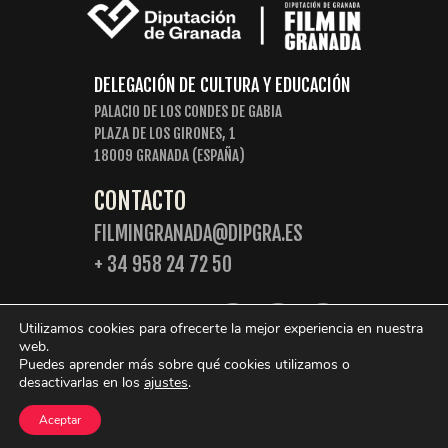
DELEGACIÓN DE CULTURA Y EDUCACIÓN
PALACIO DE LOS CONDES DE GABIA
PLAZA DE LOS GIRONES, 1
18009 GRANADA (ESPAÑA)
CONTACTO
FILMINGRANADA@DIPGRA.ES
+ 34 958 24 72 50
SIGUENOS:
Utilizamos cookies para ofrecerte la mejor experiencia en nuestra
web.
Puedes aprender más sobre qué cookies utilizamos o
desactivarlas en los
ajustes
.
© 2026 Film in Granada. Algunos derechos reservados.
Aceptar
Política de Privacidad
Política de cookies
Aviso legal