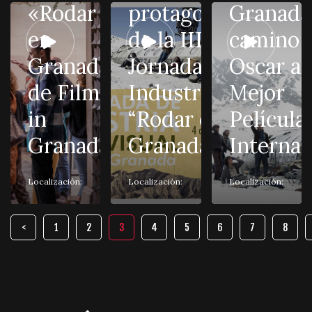
«Rodar
protagonistas
Granada
en
de la III
camino a
Granada»
Jornada de
Oscar a
de Film
Industria
Mejor
in
“Rodar en
Película
Granada
Granada”
Internac
Localización:
Localización:
Localización:
1
2
3
4
5
6
7
8