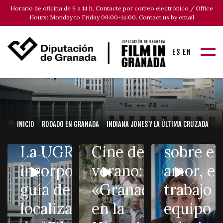
Horario de oficina de 9 a 14 h. Contacte por correo electrónico / Office
Hours: Monday to Friday 09:00-14:00. Contact us by email
ES
EN
Isaki
Lacuesta
«Segun
Premio 
INICIO
RODADO EN GRANADA
INDIANA JONES Y LA ÚLTIMA CRUZADA
una pelí
La UGR se
Cine de
sobre el
‘Segundo
incorpora a la
verano:
amor, el
Premio’,
guía de
«Granada
trabajo 
la
localizaciones
en la
equipo y
película