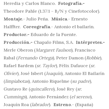
Heredia y Carlos Blanco.
Fotografía.-
Theodore Pahle (1.37:1 – B/N y Cinefotocolor).
Montaje
.- Julio Peña.
Música
.- Ernesto
Halffter.
Coreografía
.- Antonio el bailarín.
Productor.-
Eduardo de la Fuente.
Producción.-
Chapalo Films, S.A.
Intérpretes.-
Merle Oberon (
Margaret Faulson
), Francisco
Rabal (
Fernando Ortega
), Peter Damon (
Robbie
),
Rafael Bardem (
sr. Taylor
), Félix Dafauce (
sr.
Olivier
), José Isbert (
Joaquín
), Antonio El Bailarín
(
limpiabotas
), Antonio Riquelme (
su padre
),
Gustavo Re (
quincallero
), José Rey (
sr.
Cummings
), Antonio Fernández (
el sereno
),
Joaquín Roa (
labrador
).
Estreno
.- (España)