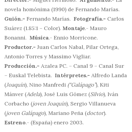
novela homónima (1990) de Fernando Marías.
Guión.-
Fernando Marías.
Fotografía.-
Carlos
Suárez (1.85:1 – Color).
Montaje
.- Mauro
Bonanni.
Música
.- Ennio Morricone.
Productor.-
Juan Carlos Nabal, Pilar Ortega,
Antonio Torres y Massimo Vigliar.
Producción.-
Azalea PC. – Canal 9 – Canal Sur
– Euskal Telebista.
Intérpretes.-
Alfredo Landa
(
Joaquín
), Nino Manfredi
(“Galápago”
), Kiti
Mánver (
Adela
), José Luis Gómez (
Silvio
), Iván
Corbacho (
joven Joaquín
), Sergio Villanueva
(
joven Galápago
), Mariano Peña (
doctor
).
Estreno
.- (España) enero 2003.