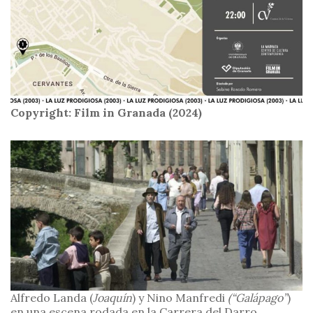
Copyright: Film in Granada
(2024)
Alfredo Landa (
Joaquín
) y Nino Manfredi
(“Galápago”
)
en una escena rodada en la Carrera del Darro.