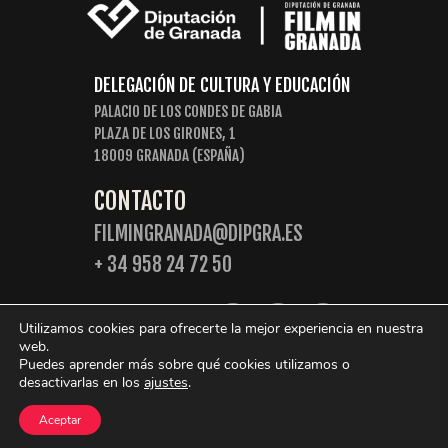
DELEGACIÓN DE CULTURA Y EDUCACIÓN
PALACIO DE LOS CONDES DE GABIA
PLAZA DE LOS GIRONES, 1
18009 GRANADA (ESPAÑA)
CONTACTO
FILMINGRANADA@DIPGRA.ES
+ 34 958 24 72 50
SIGUENOS:
Utilizamos cookies para ofrecerte la mejor experiencia en nuestra
web.
Puedes aprender más sobre qué cookies utilizamos o
desactivarlas en los
ajustes
.
© 2026 Film in Granada. Algunos derechos reservados.
Aceptar
Política de Privacidad
Política de cookies
Aviso legal