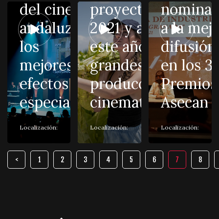
del cine
proyectos en
nomina
andaluz a
2021 y acogerá
a la mej
los
este año cinco
difusión
mejores
grandes
en los 3
efectos
producciones
Premios
especiales
cinematográficas
Asecan
Localización:
Localización:
Localización:
1
2
3
4
5
6
7
8