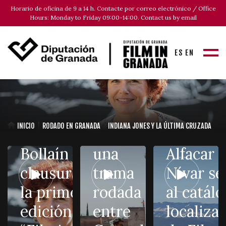
Horario de oficina de 9 a 14 h. Contacte por correo electrónico / Office
Hours: Monday to Friday 09:00-14:00. Contact us by email
ES
EN
Movistar+
estrena
La
La
cineasta
Unidad
INICIO
RODADO EN GRANADA
INDIANA JONES Y LA ÚLTIMA CRUZADA
Icíar
(T2), con
Bollaín
una
Alfacar 
clausurará
trama
Nívar se
Barbatos
la primera
rodada
al catál
«Es tan
edición de
entre
localiza
importa