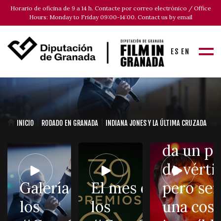
Horario de oficina de 9 a 14 h. Contacte por correo electrónico / Office
Hours: Monday to Friday 09:00-14:00. Contact us by email
ES
EN
Cristalin
«La
nominac
INICIO
RODADO EN GRANADA
INDIANA JONES Y LA ÚLTIMA CRUZADA
al Goya
da un p
de vérti
Sandra
Galería de
El mes de
pero ser
Tapia,
los
los
una cos
product