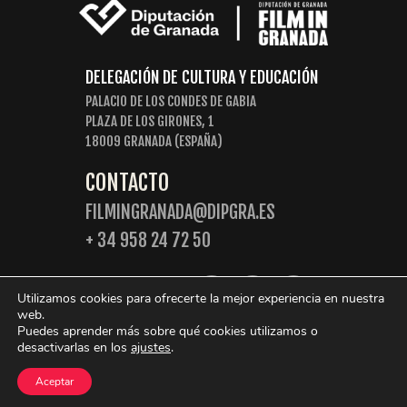
DELEGACIÓN DE CULTURA Y EDUCACIÓN
PALACIO DE LOS CONDES DE GABIA
PLAZA DE LOS GIRONES, 1
18009 GRANADA (ESPAÑA)
CONTACTO
FILMINGRANADA@DIPGRA.ES
+ 34 958 24 72 50
SIGUENOS:
Utilizamos cookies para ofrecerte la mejor experiencia en nuestra
web.
Puedes aprender más sobre qué cookies utilizamos o
desactivarlas en los
ajustes
.
© 2026 Film in Granada. Algunos derechos reservados.
Aceptar
Política de Privacidad
Política de cookies
Aviso legal