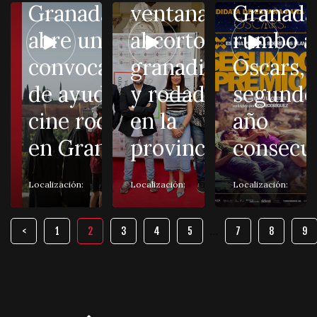
Granada»
ventana
Granada
abre una
al corto
rumbo a 
convocatoria
granadino
Oscars, 
de ayudas al
y rodado
segundo
cine rodado
en la
año
en Granada
provincia
consecu
Localización:
Localización:
Localización:
…
1
2
3
4
5
7
8
9