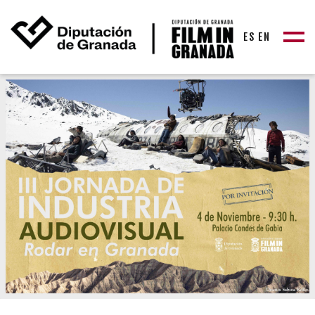
ES
EN