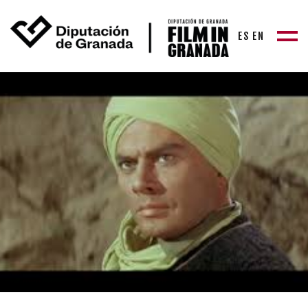
ES
EN