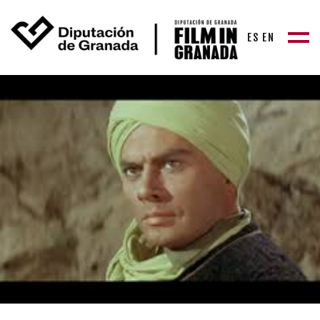
ES
EN