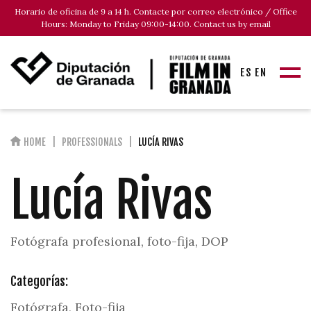
Horario de oficina de 9 a 14 h. Contacte por correo electrónico / Office
Hours: Monday to Friday 09:00-14:00. Contact us by email
ES
EN
HOME
PROFESSIONALS
LUCÍA RIVAS
Lucía Rivas
Fotógrafa profesional, foto-fija, DOP
Categorías:
Fotógrafa, Foto-fija