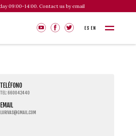
day 09:00-14:00. Contact us by email
ES
EN
TELÉFONO
TEL: 660042440
EMAIL
LURIVAS@GMAIL.COM