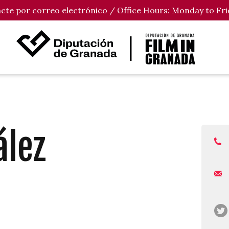
tacte por correo electrónico / Office Hours: Monday to Fri
ález