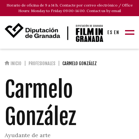
Horario de oficina de 9 a 14 h. Contacte por correo electrónico / Office
Hours: Monday to Friday 09:00-14:00. Contact us by email
ES
EN
INICIO
PROFESIONALES
CARMELO GONZÁLEZ
Carmelo
González
Ayudante de arte