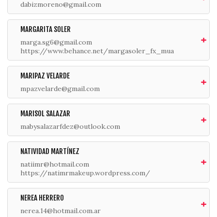
dabizmoreno@gmail.com
MARGARITA SOLER
marga.sg6@gmail.com
https://www.behance.net/margasoler_fx_mua
MARIPAZ VELARDE
mpazvelarde@gmail.com
MARISOL SALAZAR
mabysalazarfdez@outlook.com
NATIVIDAD MARTÍNEZ
natiimr@hotmail.com
https://natimrmakeup.wordpress.com/
NEREA HERRERO
nerea.14@hotmail.com.ar