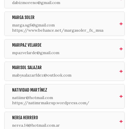
dabizmoreno@gmail.com
MARGA SOLER
marga.sg6@gmail.com
https://www.behance.net/margasoler_fx_mua
MARIPAZ VELARDE
mpazvelarde@gmail.com
MARISOL SALAZAR
mabysalazarfdez@outlook.com
NATIVIDAD MARTÍNEZ
natiimr@hotmail.com
https://natimrmakeup.wordpress.com/
NEREA HERRERO
nerea.14@hotmail.com.ar