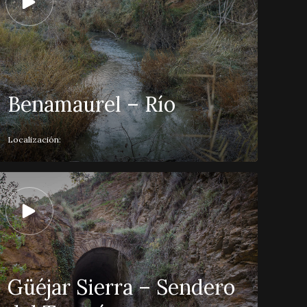
Benamaurel – Río
Localización:
Güéjar Sierra – Sendero