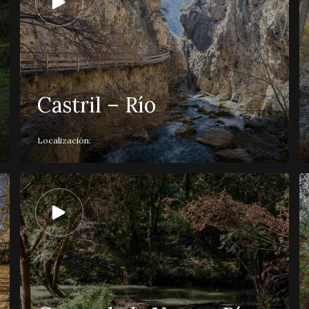
Castril – Río
Localización: