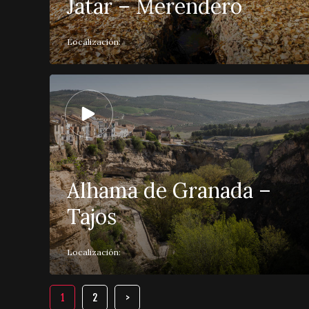
Játar – Merendero
Localización:
Alhama de Granada –
Tajos
Localización:
1
2