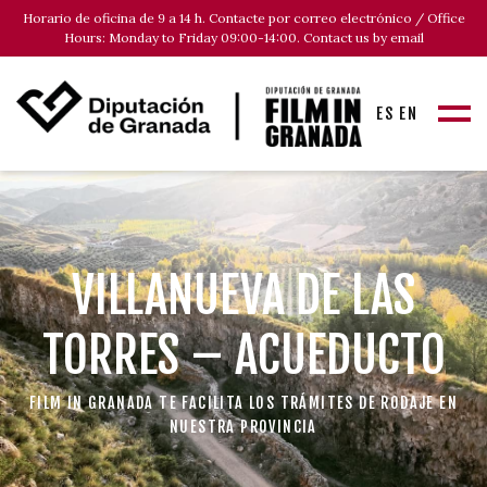
Horario de oficina de 9 a 14 h. Contacte por correo electrónico / Office
Hours: Monday to Friday 09:00-14:00. Contact us by email
ES
EN
VILLANUEVA DE LAS
TORRES – ACUEDUCTO
FILM IN GRANADA TE FACILITA LOS TRÁMITES DE RODAJE EN
NUESTRA PROVINCIA