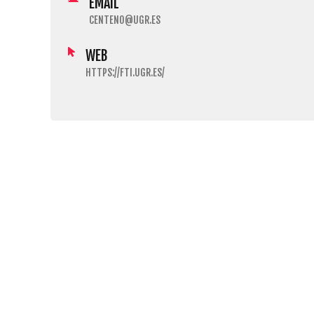
EMAIL
CENTENO@UGR.ES
WEB
HTTPS://FTI.UGR.ES/