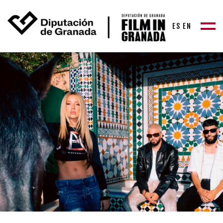
ES
EN