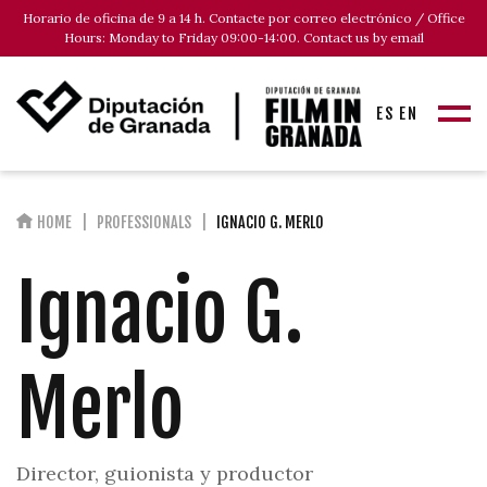
Horario de oficina de 9 a 14 h. Contacte por correo electrónico / Office
Hours: Monday to Friday 09:00-14:00. Contact us by email
ES
EN
HOME
PROFESSIONALS
IGNACIO G. MERLO
Ignacio G.
Merlo
Director, guionista y productor