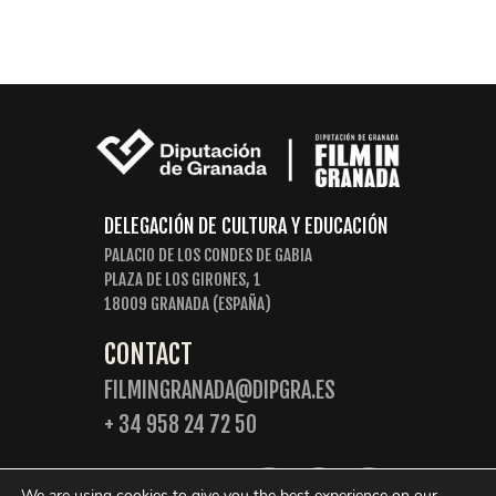
DELEGACIÓN DE CULTURA Y EDUCACIÓN
PALACIO DE LOS CONDES DE GABIA
PLAZA DE LOS GIRONES, 1
18009 GRANADA (ESPAÑA)
CONTACT
FILMINGRANADA@DIPGRA.ES
+ 34 958 24 72 50
FOLLOW US:
We are using cookies to give you the best experience on our