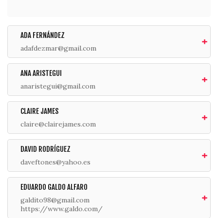
ADA FERNÁNDEZ
adafdezmar@gmail.com
ANA ARISTEGUI
anaristegui@gmail.com
CLAIRE JAMES
claire@clairejames.com
DAVID RODRÍGUEZ
daveftones@yahoo.es
EDUARDO GALDO ALFARO
galdito98@gmail.com
https://www.galdo.com/