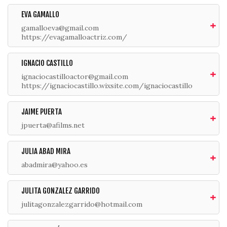
EVA GAMALLO
gamalloeva@gmail.com
https://evagamalloactriz.com/
IGNACIO CASTILLO
ignaciocastilloactor@gmail.com
https://ignaciocastillo.wixsite.com/ignaciocastillo
JAIME PUERTA
jpuerta@afilms.net
JULIA ABAD MIRA
abadmira@yahoo.es
JULITA GONZALEZ GARRIDO
julitagonzalezgarrido@hotmail.com