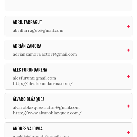
ABRIL FARRAGUT
abrilfarragut@gmail.com
ADRIÁN ZAMORA
adrianzamora.actor@gmail.com
ALES FURUNDARENA
alesfurun@gmail.com
http://alesfurundarena.com/
ÁLVARO BLÁZQUEZ
alvaroblazquez.actor@gmail.com
http://www.alvaroblazquez.com/
ANDRÉS VALDIVIA
a.valdivialopezfl@gmail.com