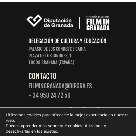
DELEGACIÓN DE CULTURA Y EDUCACIÓN
PALACIO DE LOS CONDES DE GABIA
PLAZA DE LOS GIRONES, 1
18009 GRANADA (ESPAÑA)
CONTACTO
FILMINGRANADA@DIPGRA.ES
+ 34 958 24 72 50
SIGUENOS:
Utilizamos cookies para ofrecerte la mejor experiencia en nuestra
web.
Puedes aprender más sobre qué cookies utilizamos o
desactivarlas en los
ajustes
.
© 2026 Film in Granada. Algunos derechos reservados.