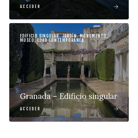
ACCEDER
EDIFICIO SINGULAR
,
JARDÍN
,
MONUMENTO
,
MUSEO
,
EDAD CONTEMPORÁNEA
,
Granada – Edificio singular
ACCEDER