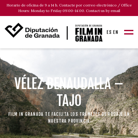
Horario de oficina de 9 a 14 h. Contacte por correo electrónico / Office
Hours: Monday to Friday 09:00-14:00. Contact us by email
ES
EN
VÉLEZ BENAUDALLA –
TAJO
FILM IN GRANADA TE FACILITA LOS TRÁMITES DE RODAJE EN
NUESTRA PROVINCIA