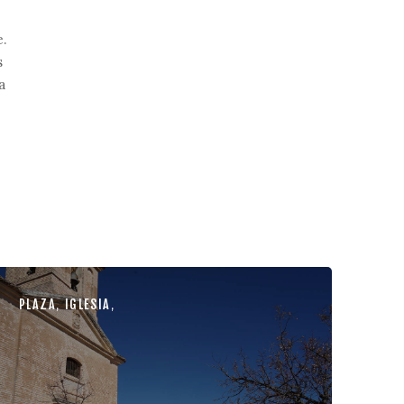
e.
s
a
PLAZA
,
IGLESIA
,