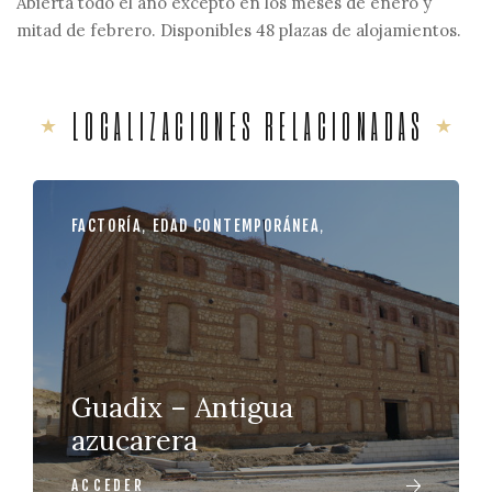
Abierta todo el año excepto en los meses de enero y
mitad de febrero. Disponibles 48 plazas de alojamientos.
LOCALIZACIONES RELACIONADAS
FACTORÍA
,
EDAD CONTEMPORÁNEA
,
Guadix – Antigua
azucarera
ACCEDER