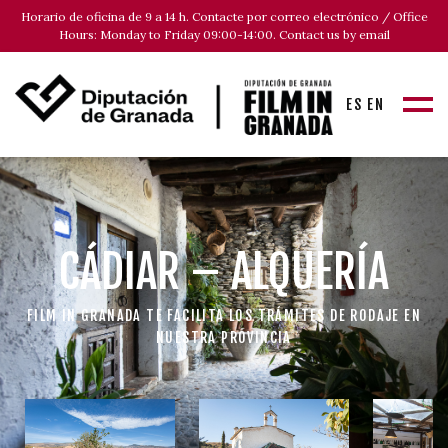
Horario de oficina de 9 a 14 h. Contacte por correo electrónico / Office
Hours: Monday to Friday 09:00-14:00. Contact us by email
ES
EN
CÁDIAR – ALQUERÍA
FILM IN GRANADA TE FACILITA LOS TRÁMITES DE RODAJE EN
NUESTRA PROVINCIA