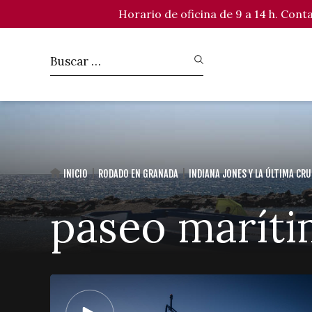
Horario de oficina de 9 a 14 h. Con
INICIO
RODADO EN GRANADA
INDIANA JONES Y LA ÚLTIMA CR
paseo marít