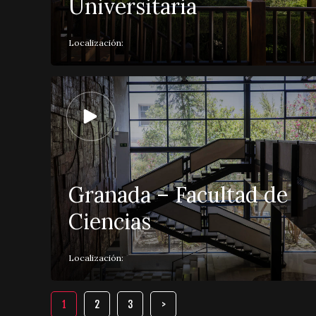
Universitaria
Localización:
Granada – Facultad de
Ciencias
Localización:
1
2
3