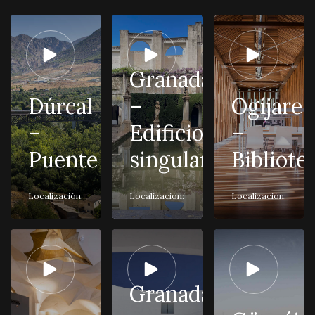
Granada
Dúrcal
–
Ogíjares
–
Edificio
–
Puente
singular
Bibliote
Localización:
Localización:
Localización:
Granada