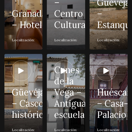
–
Güevéja
Granada
Centro
–
– Hotel
Cultural
Estanqu
Localización:
Localización:
Localización:
Cenes
de la
Güevéjar
Vega –
Huéscar
– Casco
Antigua
– Casa-
histórico
escuela
Palacio
Localización:
Localización:
Localización: