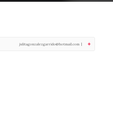
|
julitagonzalezgarrido@hotmail.com