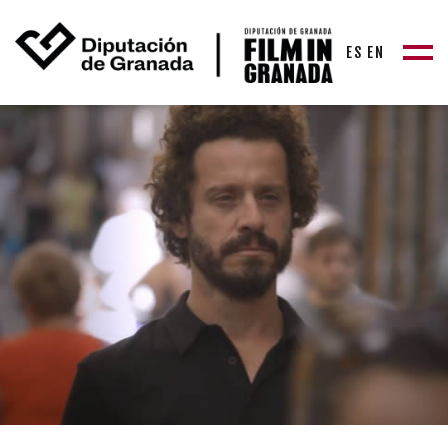
ES
EN