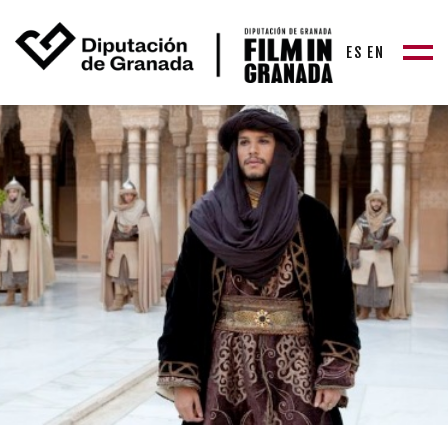
ES
EN