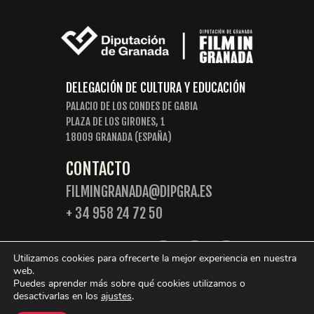
DELEGACIÓN DE CULTURA Y EDUCACIÓN
PALACIO DE LOS CONDES DE GABIA
PLAZA DE LOS GIRONES, 1
18009 GRANADA (ESPAÑA)
CONTACTO
FILMINGRANADA@DIPGRA.ES
+ 34 958 24 72 50
SIGUENOS:
Utilizamos cookies para ofrecerte la mejor experiencia en nuestra
web.
Puedes aprender más sobre qué cookies utilizamos o
desactivarlas en los
ajustes
.
© 2026 Film in Granada. Algunos derechos reservados.