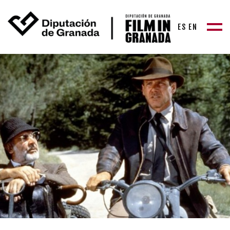
ES
EN