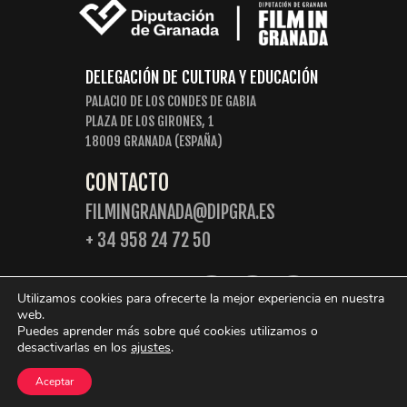
DELEGACIÓN DE CULTURA Y EDUCACIÓN
PALACIO DE LOS CONDES DE GABIA
PLAZA DE LOS GIRONES, 1
18009 GRANADA (ESPAÑA)
CONTACTO
FILMINGRANADA@DIPGRA.ES
+ 34 958 24 72 50
SIGUENOS:
Utilizamos cookies para ofrecerte la mejor experiencia en nuestra
web.
Puedes aprender más sobre qué cookies utilizamos o
desactivarlas en los
ajustes
.
© 2026 Film in Granada. Algunos derechos reservados.
Aceptar
Política de Privacidad
Política de cookies
Aviso legal