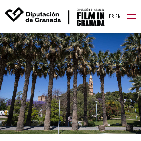
ES
EN