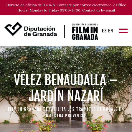
Horario de oficina de 9 a 14 h. Contacte por correo electrónico / Office
Hours: Monday to Friday 09:00-14:00. Contact us by email
ES
EN
VÉLEZ BENAUDALLA –
JARDÍN NAZARÍ
FILM IN GRANADA TE FACILITA LOS TRÁMITES DE RODAJE EN
NUESTRA PROVINCIA