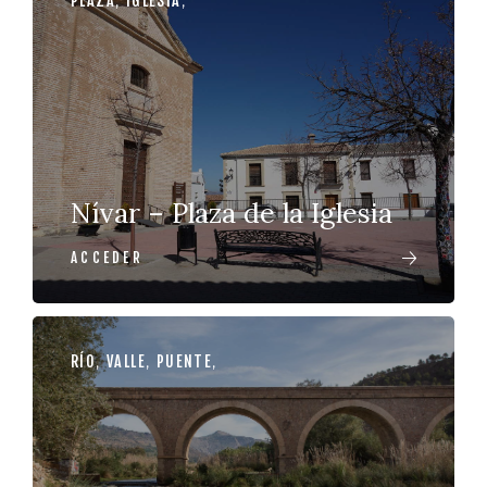
PLAZA
,
IGLESIA
,
Nívar – Plaza de la Iglesia
ACCEDER
RÍO
,
VALLE
,
PUENTE
,