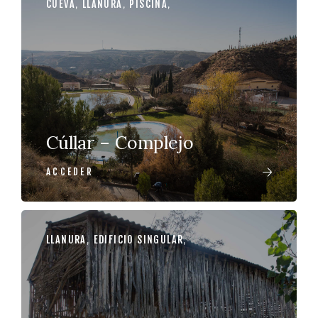
CUEVA
,
LLANURA
,
PISCINA
,
Cúllar – Complejo
ACCEDER
LLANURA
,
EDIFICIO SINGULAR
,