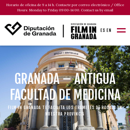
Horario de oficina de 9 a 14 h. Contacte por correo electrónico / Office
Hours: Monday to Friday 09:00-14:00. Contact us by email
ES
EN
GRANADA – ANTIGUA
FACULTAD DE MEDICINA
FILM IN GRANADA TE FACILITA LOS TRÁMITES DE RODAJE EN
NUESTRA PROVINCIA