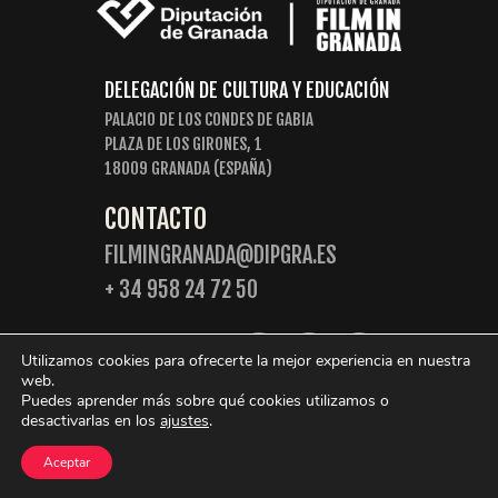
DELEGACIÓN DE CULTURA Y EDUCACIÓN
PALACIO DE LOS CONDES DE GABIA
PLAZA DE LOS GIRONES, 1
18009 GRANADA (ESPAÑA)
CONTACTO
FILMINGRANADA@DIPGRA.ES
+ 34 958 24 72 50
SIGUENOS:
Utilizamos cookies para ofrecerte la mejor experiencia en nuestra
web.
Puedes aprender más sobre qué cookies utilizamos o
desactivarlas en los
ajustes
.
© 2026 Film in Granada. Algunos derechos reservados.
Aceptar
Política de Privacidad
Política de cookies
Aviso legal