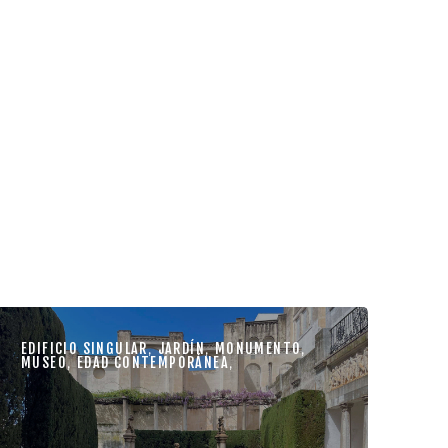
EDIFICIO SINGULAR
,
JARDÍN
,
MONUMENTO
,
MUSEO
,
EDAD CONTEMPORÁNEA
,