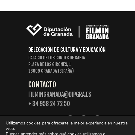
DELEGACIÓN DE CULTURA Y EDUCACIÓN
PALACIO DE LOS CONDES DE GABIA
PLAZA DE LOS GIRONES, 1
18009 GRANADA (ESPAÑA)
CONTACTO
FILMINGRANADA@DIPGRA.ES
+ 34 958 24 72 50
SIGUENOS:
Utilizamos cookies para ofrecerte la mejor experiencia en nuestra
web.
Puedes aprender más sobre qué cookies utilizamos o