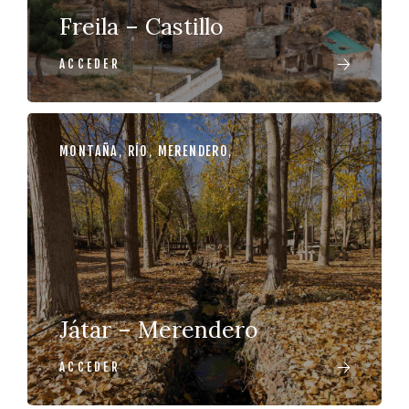
Freila – Castillo
ACCEDER
MONTAÑA
,
RÍO
,
MERENDERO
,
Játar – Merendero
ACCEDER