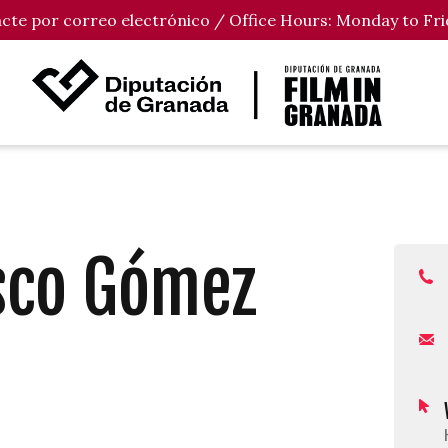
tacte por correo electrónico / Office Hours: Monday to Fri
sco Gómez