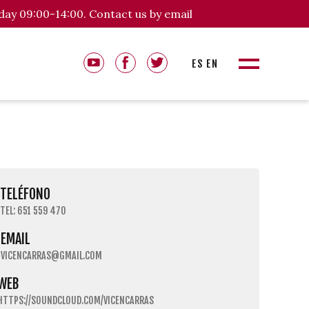
day 09:00-14:00. Contact us by email
ES
EN
TELÉFONO
TEL: 651 559 470
EMAIL
VICENCARRAS@GMAIL.COM
WEB
HTTPS://SOUNDCLOUD.COM/VICENCARRAS