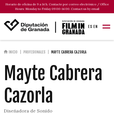
Horario de oficina de 9 a 14 h. Contacte por correo electrónico / Office
Hours: Monday to Friday 09:00-14:00. Contact us by email
ES
EN
INICIO
PROFESIONALES
MAYTE CABRERA CAZORLA
Mayte Cabrera
Cazorla
Diseñadora de Sonido