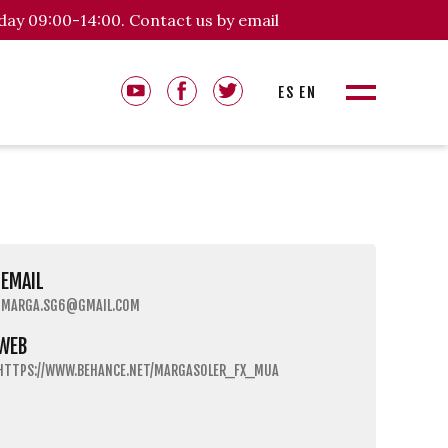
day 09:00-14:00. Contact us by email
ES
EN
EMAIL
MARGA.SG6@GMAIL.COM
WEB
HTTPS://WWW.BEHANCE.NET/MARGASOLER_FX_MUA