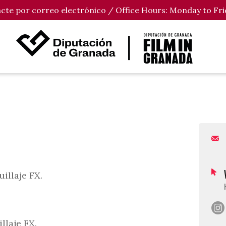
tacte por correo electrónico / Office Hours: Monday to Fri
illaje FX.
llaje FX.