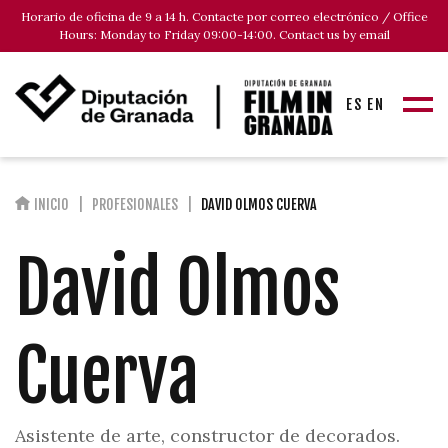
Horario de oficina de 9 a 14 h. Contacte por correo electrónico / Office
Hours: Monday to Friday 09:00-14:00. Contact us by email
ES
EN
INICIO
PROFESIONALES
DAVID OLMOS CUERVA
David Olmos
Cuerva
Asistente de arte, constructor de decorados.