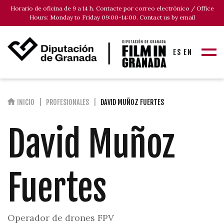
Horario de oficina de 9 a 14 h. Contacte por correo electrónico / Office
Hours: Monday to Friday 09:00-14:00. Contact us by email
ES
EN
INICIO
PROFESIONALES
DAVID MUÑOZ FUERTES
David Muñoz
Fuertes
Operador de drones FPV