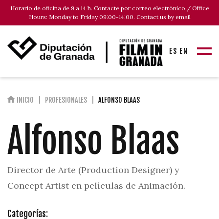
Horario de oficina de 9 a 14 h. Contacte por correo electrónico / Office
Hours: Monday to Friday 09:00-14:00. Contact us by email
ES
EN
INICIO
PROFESIONALES
ALFONSO BLAAS
Alfonso Blaas
Director de Arte (Production Designer) y
Concept Artist en películas de Animación.
Categorías: