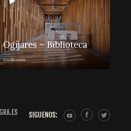
Ogíjares – Biblioteca
Localización:
GRA.ES
SIGUENOS: