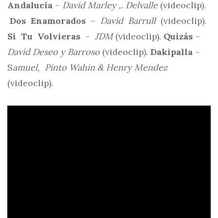
Andalucía
–
David Marley ,. Delvalle
(videoclip).
Dos Enamorados
–
David Barrull
(videoclip).
Si Tu Volvieras
–
JDM
(videoclip).
Quizás
–
David Deseo y Barroso
(videoclip).
Dakipalla
–
S
amuel,
Pinto Wahin & Henry Mendez
(videoclip).