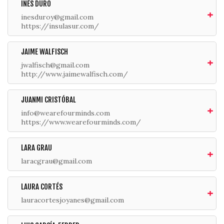
INÉS DURO
inesduroy@gmail.com
https://insulasur.com/
JAIME WALFISCH
jwalfisch@gmail.com
http://www.jaimewalfisch.com/
JUANMI CRISTÓBAL
info@wearefourminds.com
https://www.wearefourminds.com/
LARA GRAU
laracgrau@gmail.com
LAURA CORTÉS
lauracortesjoyanes@gmail.com