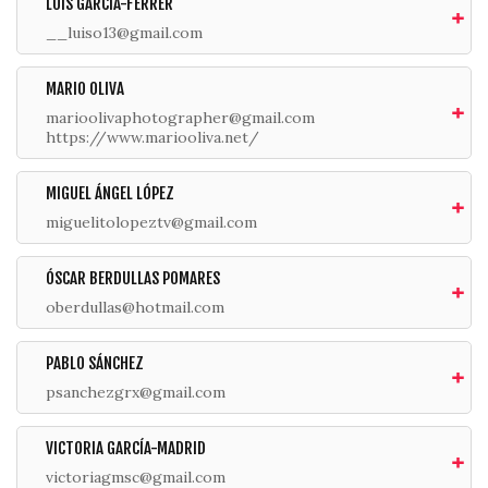
LUIS GARCÍA-FERRER
__luiso13@gmail.com
MARIO OLIVA
marioolivaphotographer@gmail.com
https://www.mariooliva.net/
MIGUEL ÁNGEL LÓPEZ
miguelitolopeztv@gmail.com
ÓSCAR BERDULLAS POMARES
oberdullas@hotmail.com
PABLO SÁNCHEZ
psanchezgrx@gmail.com
VICTORIA GARCÍA-MADRID
victoriagmsc@gmail.com