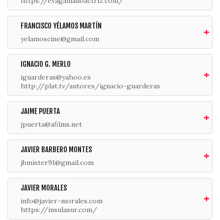
https://evagamalloactriz.com/
FRANCISCO YÉLAMOS MARTÍN
yelamoscine@gmail.com
IGNACIO G. MERLO
iguarderas@yahoo.es
http://plat.tv/autores/ignacio-guarderas
JAIME PUERTA
jpuerta@afilms.net
JAVIER BARBERO MONTES
jbmister91@gmail.com
JAVIER MORALES
info@javier-morales.com
https://insulasur.com/