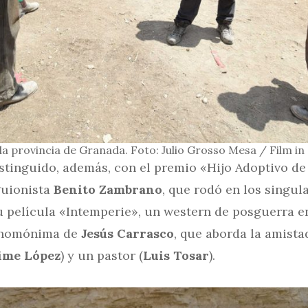
la provincia de Granada. Foto: Julio Grosso Mesa / Film i
istinguido, además, con el premio «Hijo Adoptivo de
guionista
Benito Zambrano
, que rodó en los singula
película «Intemperie», un western de posguerra en
a homónima de
Jesús Carrasco
, que aborda la amista
ime López
) y un pastor (
Luis Tosar
).