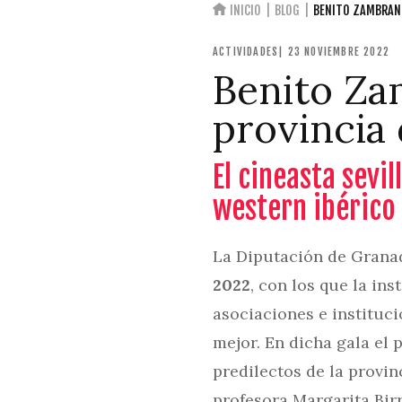
INICIO
BLOG
BENITO ZAMBRANO
ACTIVIDADES
| 23 NOVIEMBRE 2022
Benito Za
provincia
El cineasta sevi
western ibérico
La Diputación de Granad
2022
, con los que la in
asociaciones e instituc
mejor. En dicha gala el 
predilectos de la provin
profesora Margarita Birri